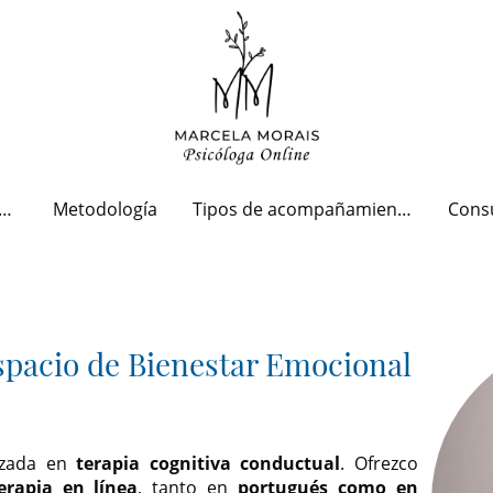
qué Consultar a una Psicóloga?
Metodología
Tipos de acompañamiento
spacio de Bienestar Emocional
lizada en
terapia cognitiva conductual
. Ofrezco
rapia en línea
, tanto en
portugués
como en