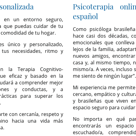
sonalizada
Psicoterapia onl
español
ne en un entorno seguro,
ra que puedas cuidar de tu
Como psicóloga brasileñ
 comodidad de tu hogar.
hace casi dos décadas, co
emocionales que conlleva v
es único y personalizado,
lejos de la familia, adapta
 tus necesidades, ritmo y
nuevos amigos, encontrar
casa y, al mismo tiempo, n
on la Terapia Cognitivo-
mismo/a. A veces, incluso 
que eficaz y basado en la
me siento de ningún lugar”.
 ayudará a comprender mejor
Mi experiencia me permit
iones y conductas, y a
cercano, empático y cultur
rácticas para superar los
y brasileñas que viven e
.
espacio seguro para cuidar
te con cercanía, respeto y
No importa en qué par
mino hacia una vida más
encontrarás un espacio
a.
escuchado/a, comprendi