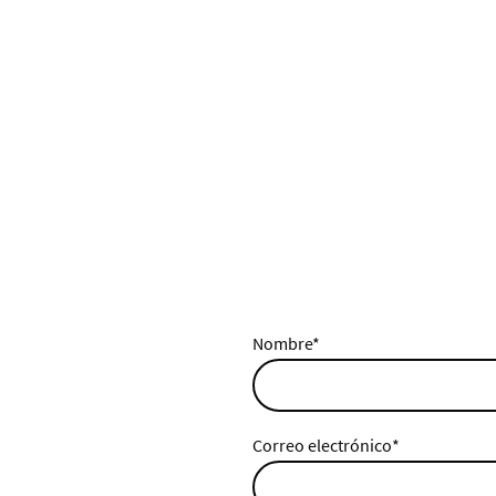
Contáctame para concertar u
Nombre
*
Correo electrónico
*